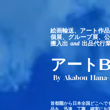
​絵画輸送、アート作
個展、グループ展、
搬入出
and
出品
​アート
By Akabou Hana
首都圏から日本全国どこへで
品を、迅速、丁寧、確実にお