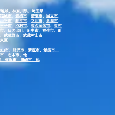
摩地域、神奈川県、埼玉県
稲城市
、
青梅市
、
清瀬市
、
国立市
、
小平市
、
狛江市
、
立川市
、
多摩市
、
王子市
、
羽村市
、
東久留米市
、
東村
市
、
日の出町
、
府中市
、
福生市
、
町
、
武蔵野市
、
武蔵村山市
台東区
狭山市
、
所沢市
、
新座市
、
飯能市
、
市、志木市、他
市、横浜市、川崎市、他