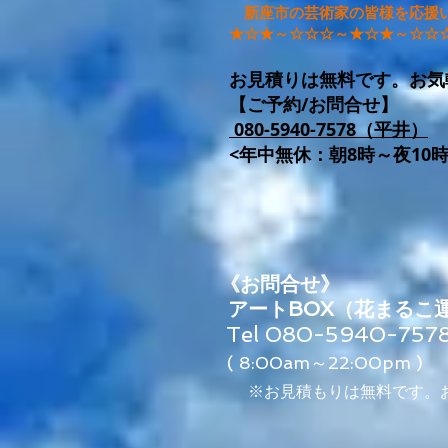
新座市の芸術家の皆様を応援
★☆★～☆☆☆～★☆★～☆☆
お見積りは無料です。お気
【
ご予約/お問合せ】
080-5940-7578（平井）
<年中無休：朝8
時～夜10
​
《お問合せ》
アートBOX（花まるこ
Tel 080-5940-75
( 8:00am～22:00pm )
​※お見積もりは無料です