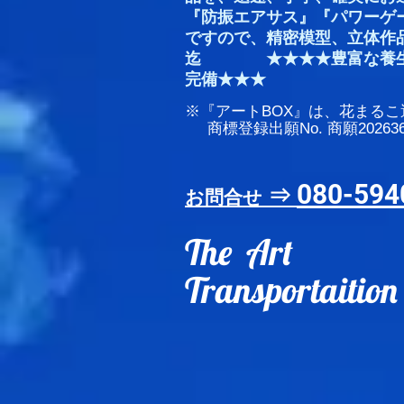
『防振エアサス』『パワーゲ
ですので、精密模型、立体作品
迄 ★★★★豊富な養生
完備★★★
※『アート​BOX』は、花まる
商標登録出願No. 商願202636
080-594
⇒
お問合せ
The Art
Transportaition