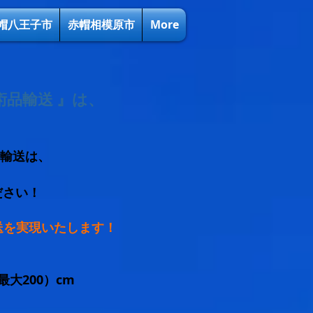
帽八王子市
赤帽相模原市
More
術品輸送 』は、
輸送は、
ださい！
送を実現いたします！
～最大200）cm