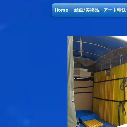
Home
絵画/美術品、アート輸送