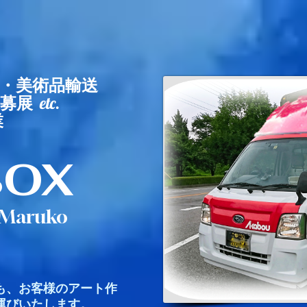
品・美術品輸送
公募展
etc.
代行業
BOX
-Maruko
も、お客様のアート作
運びいたします。