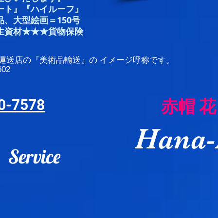
ート』
『ハイルーフ』
、大型絵画＝150号
資材★★★貨物保険
こ運送店の『美術品輸送』の イメージ呼称です。
02
赤帽 花
0-7578
Hana-
 Service