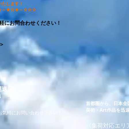
いたします！
☆～★☆★～☆☆☆
軽にお問合わせください！
時>
運送店）
78 平井
首都圏から、日本全
美術・Art作品を
。お気軽にお問い合わせ下さい！
​《集荷対応エリ