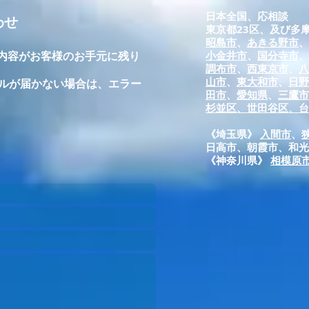
​日本全国、応相談
わせ
東京都23区、及び多
昭島市
、
あきる野市
、
信内容がお客様のお手元に残り
小金井市
、
国分寺市
、
調布市
、
西東京市
、
八
山市
、
東大和市
、
日野
ールが届かない場合は、エラー
田市
、
愛知県
、
三鷹市
杉並区、
世田谷区、
​
《埼玉県》
入間市
、
日高市、朝霞市、和光
《神奈川県》 ​
相模原