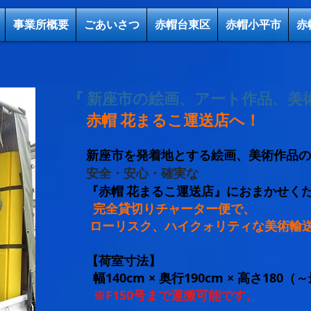
事業所概要
ごあいさつ
赤帽台東区
赤帽小平市
赤
​『 新座市の絵画、アート作品、美
​赤帽 花まるこ運送店へ！
新座市を発着地とする絵画、美術作品の
安全・安心・確実な
『赤帽 花まるこ運送店』におまかせく
完全貸切りチャーター便で、
ローリスク、ハイクォリティな美術輸
【荷室寸法】
幅140cm × 奥行190cm × 高さ180（
​
※F150号まで運搬可能です。