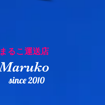
まるこ運送店
Maruko
si
nce
2010