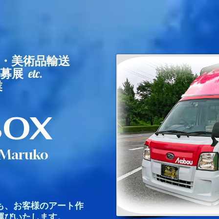
品・美術品輸送
公募展
etc.
代行業
BOX
-Maruko
も、お客様のアート作
運びいたします。