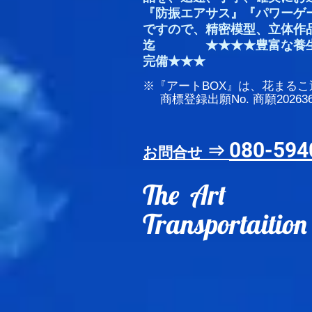
『防振エアサス』『パワーゲ
ですので、精密模型、立体作品
迄 ★★★★豊富な養生
完備★★★
※『アート​BOX』は、花まる
商標登録出願No. 商願202636
080-594
⇒
お問合せ
The Art
Transportaition