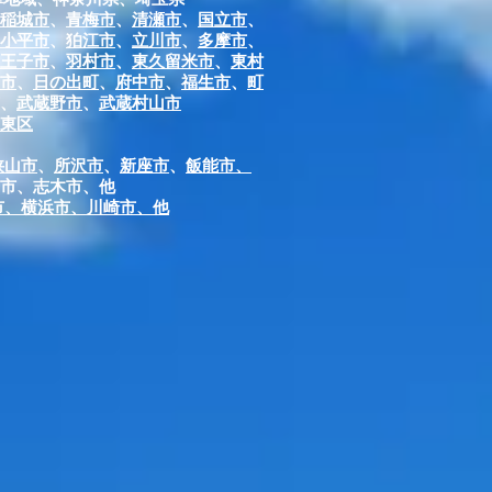
稲城市
、
青梅市
、
清瀬市
、
国立市
、
小平市
、
狛江市
、
立川市
、
多摩市
、
王子市
、
羽村市
、
東久留米市
、
東村
市
、
日の出町
、
府中市
、
福生市
、
町
、
武蔵野市
、
武蔵村山市
台東区
狭山市
、
所沢市
、
新座市
、
飯能市
、
市、志木市、他
市、横浜市、川崎市、他