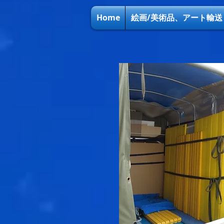
Home
絵画/美術品、アート輸送