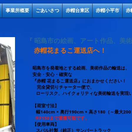
事業所概要
ごあいさつ
赤帽台東区
赤帽小平市
赤
​『 昭島市の絵画、アート作品、美術
​ 赤帽花まるこ運送店へ！
昭島市を発着地とする絵画、美術作品の輸送は、
安全・安心・確実な
『赤帽 花まるこ運送店』におまかせください！
完全貸切りチャーター便で、
ローリスク、ハイクォリティな美術輸送を実現
【荷室寸法】
幅140cm × 奥行190cm × 高さ180（～最大20
​
※F150まで運搬可能です。
【使用車両】
スバル社製（純正）サンバートラック