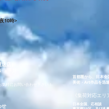
夜10時>
運送店）
78 平井
首都圏から、日本全
美術・Art作品を
。お気軽にお問い合わせ下さい！
​《集荷対応エリ
​日本全国、応相談
わせ
東京都23区、及び多