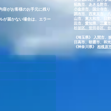
昭島市
、
あきる野市
、
信内容がお客様のお手元に残り
小金井市
、
国分寺市
、
調布市
、
西東京市
、
八
山市
、
東大和市
、
日野
ールが届かない場合は、エラー
田市
、
愛知県
、
三鷹市
杉並区、
世田谷区、
​
《埼玉県》
入間市
、
日高市、朝霞市、和光
《神奈川県》 ​
相模原