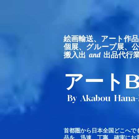
​絵画輸送、アート作
個展、グループ展、
搬入出
and
出品
​アート
By Akabou Hana
首都圏から日本全国どこへで
品を、迅速、丁寧、確実にお