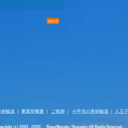
Send
美術輸送
｜
事業所概要
｜
ご挨拶
｜
小平市の美術輸送
｜
八王
pyright (c) 2010 - 2026 HanaMaruko Unsouten All Rights Reserved.