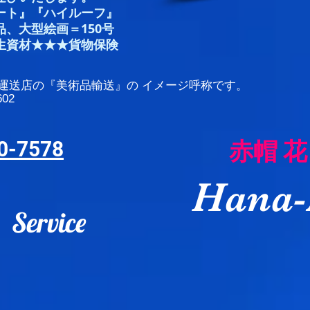
ート』
『ハイルーフ』
、大型絵画＝150号
資材★★★貨物保険
こ運送店の『美術品輸送』の イメージ呼称です。
02
赤帽 花
0-7578
Hana-
 Service