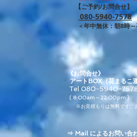
【
ご予約/お問合せ】
080-5940-7578
＜年中無休：朝8
時～
​
《お問合せ》
アートBOX（花まるこ
Tel 080-5940-75
( 8:00am～22:00pm )
​※お見積もりは無料です
​⇒ Mail によるお問い合