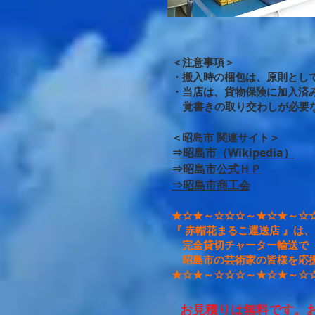
＜注意事項＞
・
搬入時の梱包は、原則とし
・当店は、貨物保険に加入済
覚書きの取り交わしが必要な
＜昭島市 関連サイト＞
⇒昭島市（Wikipedia）
⇒昭島市公式ＨＰ
⇒昭島市商工会
★☆★～☆☆☆～★☆★～☆☆
『 赤帽花まるこ運送店 』は、
​ 完全貸切チャーター輸送で
昭島市の芸術家の皆様を応
★☆★～☆☆☆～★☆★～☆
お
見積りは無料です。