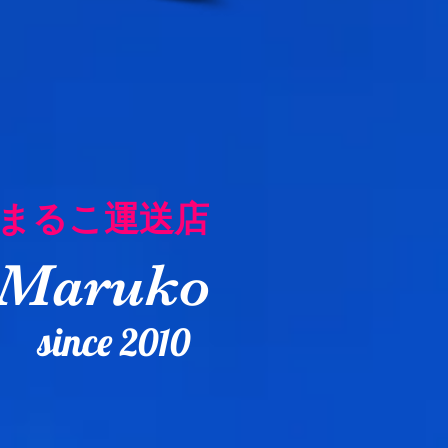
まるこ運送店
Maruko
si
nce
2010